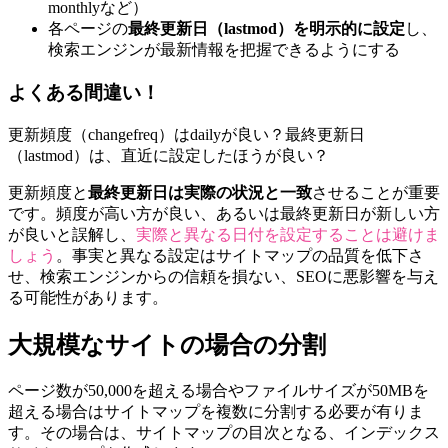
monthlyなど）
各ページの
最終更新日（lastmod）を明示的に設定
し、
検索エンジンが最新情報を把握できるようにする
よくある間違い！
更新頻度（changefreq）はdailyが良い？最終更新日
（lastmod）は、直近に設定したほうが良い？
更新頻度と
最終更新日は実際の状況と一致
させることが重要
です。頻度が高い方が良い、あるいは最終更新日が新しい方
が良いと誤解し、
実際と異なる日付を設定することは避けま
しょう
。事実と異なる設定はサイトマップの品質を低下さ
せ、検索エンジンからの信頼を損ない、SEOに悪影響を与え
る可能性があります。
大規模なサイトの場合の分割
ページ数が50,000を超える場合やファイルサイズが50MBを
超える場合はサイトマップを複数に分割する必要が有りま
す。その場合は、サイトマップの目次となる、インデックス