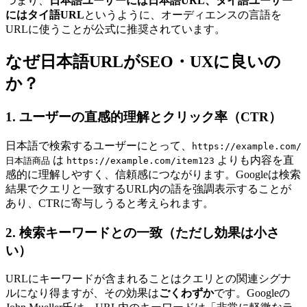
つまり、
日本語ユーザーには日本語URL、タイ語ユーザー
にはタイ語URL
というように、オーディエンスの言語を
URLに使うことが公式に推奨されています。
なぜ日本語URLがSEO・UXに良いの
か？
1. ユーザーの直感的理解とクリック率（CTR）
日本語で検索するユーザーにとって、
https://example.com/
は
よりも内容を直
日本語商品
https://example.com/item123
感的に理解しやすく、信頼感につながります。Googleは検索
結果でクエリと一致するURL内の語を強調表示することが
あり、CTRに寄与しうると考えられます。
2. 検索キーワードとの一致（ただし効果は小さ
い）
URLにキーワードが含まれることはクエリとの関連シグナ
ルになり得ますが、その効果は
ごくわずか
です。Googleの