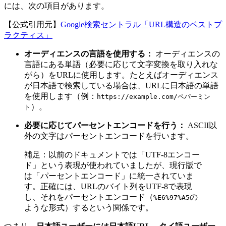
には、次の項目があります。
【公式引用元】
Google検索セントラル「URL構造のベストプ
ラクティス」
オーディエンスの言語を使用する：
オーディエンスの
言語にある単語（必要に応じて文字変換を取り入れな
がら）をURLに使用します。たとえばオーディエンス
が日本語で検索している場合は、URLに日本語の単語
を使用します（例：
https://example.com/ペパーミン
）。
ト
必要に応じてパーセントエンコードを行う：
ASCII以
外の文字はパーセントエンコードを行います。
補足：以前のドキュメントでは「UTF-8エンコー
ド」という表現が使われていましたが、現行版で
は「パーセントエンコード」に統一されていま
す。正確には、URLのバイト列をUTF-8で表現
し、それをパーセントエンコード（
の
%E6%97%A5
ような形式）するという関係です。