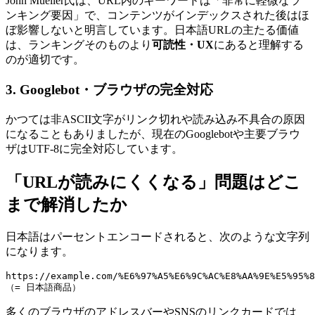
John Mueller氏は、URL内のキーワードは「非常に軽微なラ
ンキング要因」で、コンテンツがインデックスされた後はほ
ぼ影響しないと明言しています。日本語URLの主たる価値
は、ランキングそのものより
可読性・UX
にあると理解する
のが適切です。
3. Googlebot・ブラウザの完全対応
かつては非ASCII文字がリンク切れや読み込み不具合の原因
になることもありましたが、現在のGooglebotや主要ブラウ
ザはUTF-8に完全対応しています。
「URLが読みにくくなる」問題はどこ
まで解消したか
日本語はパーセントエンコードされると、次のような文字列
になります。
https://example.com/%E6%97%A5%E6%9C%AC%E8%AA%9E%E5%95%8
（= 日本語商品）
多くのブラウザのアドレスバーやSNSのリンクカードでは