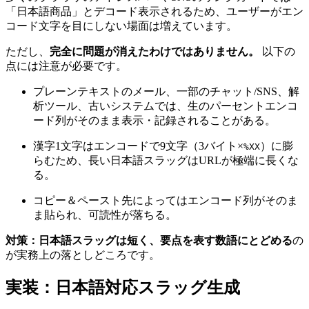
「日本語商品」とデコード表示されるため、ユーザーがエン
コード文字を目にしない場面は増えています。
ただし、
完全に問題が消えたわけではありません。
以下の
点には注意が必要です。
プレーンテキストのメール、一部のチャット/SNS、解
析ツール、古いシステムでは、生のパーセントエンコ
ード列がそのまま表示・記録されることがある。
漢字1文字はエンコードで9文字（3バイト×
）に膨
%XX
らむため、長い日本語スラッグはURLが極端に長くな
る。
コピー＆ペースト先によってはエンコード列がそのま
ま貼られ、可読性が落ちる。
対策：日本語スラッグは短く、要点を表す数語にとどめる
の
が実務上の落としどころです。
実装：日本語対応スラッグ生成